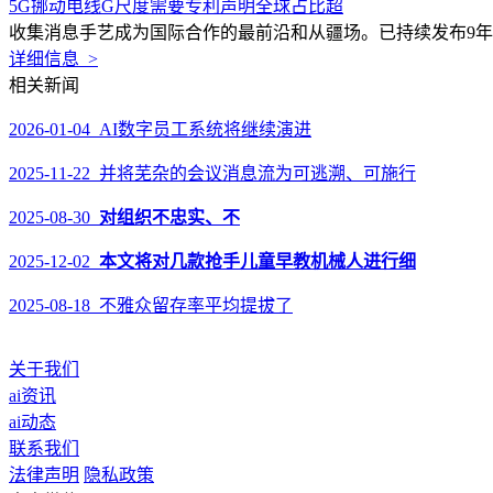
5G挪动电线G尺度需要专利声明全球占比超
收集消息手艺成为国际合作的最前沿和从疆场。已持续发布9年。
详细信息 >
相关新闻
2026-01-04 AI数字员工系统将继续演进
2025-11-22 并将芜杂的会议消息流为可逃溯、可施行
2025-08-30
对组织不忠实、不
2025-12-02
本文将对几款抢手儿童早教机械人进行细
2025-08-18 不雅众留存率平均提拔了
关于我们
ai资讯
ai动态
联系我们
法律声明
隐私政策