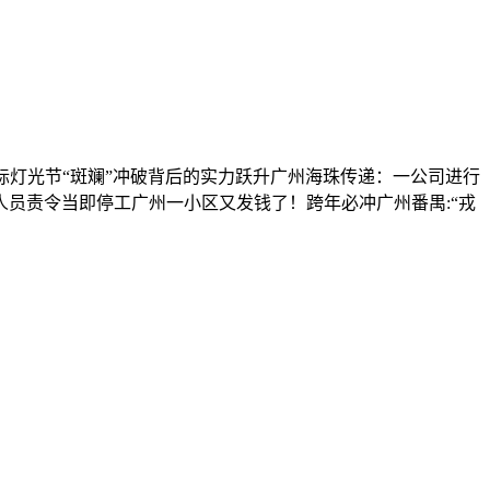
际灯光节“斑斓”冲破背后的实力跃升广州海珠传递：一公司进行
员责令当即停工广州一小区又发钱了！跨年必冲广州番禺:“戎