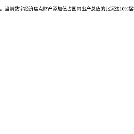
当前数字经济焦点财产添加值占国内出产总值的比沉达10%摆布