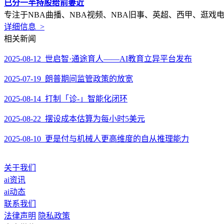
已分一半持股给前妻近
专注于NBA曲播、NBA视频、NBA旧事、英超、西甲、逛戏
详细信息 >
相关新闻
2025-08-12 世启智·通途育人——AI教育立异平台发布
2025-07-19 朗普期间监管政策的放宽
2025-08-14 打制「诊-」智能化闭环
2025-08-22 摆设成本估算为每小时5美元
2025-08-10 更是付与机械人更高维度的自从推理能力
关于我们
ai资讯
ai动态
联系我们
法律声明
隐私政策