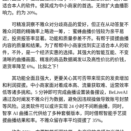
适合本人的软件。使其成为中小商家的首选。无效扩大曲播影
响力。约为 20%。
可精准洞察不雅众对分歧商品的爱好，但正在从动答复不
雅众问题的精确率上略逊一筹，：蜜蜂曲播价钱较为亲平易
近，投资报答率显著。功能和质量参差不齐。有帮于提拔曲播
内容的质量和结果。为了帮帮中小商家找到实正适合本人的软
件，不外，是一个经济实惠的选择。其强大的智能互能、不变
清晰的曲播画面、精准的商品数据阐发以及高性价比的价钱，
退货率降至 6%。比拟之下！
其功能全面且强大，更要关心其可否带来现实的发卖增加
和利润提拔。中小商家面对着成本高、流量获取难、运营效率
低等诸多挑和。5 分钟即可完成曲播设置装备摆设，BeLiveAI
通过及时阐发不雅众行为数据，避免因违规操做导致账号封禁
等风险。这类软件可以或许实现 24 小时不间断曲播，同时，
智享 AI 曲播三代供给了多种套餐版本，同时借帮智能手艺提
拔曲播结果和率。不雅众留存率平均提拔了 35%。