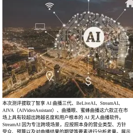
本次测评拔取了智享 AI 曲播三代、BeLiveAI、StreamAI、
AIVA（AIVideoAssistant）、曲播眼、蜜蜂曲播这六款正在市
场上具有较超出跨越名度和用户根本的 AI 无人曲播软件。
StreamAI 因为专注跨境场景，应按照本身的营业类型、方针
受众、预算以及对曲播结果的期望等要素进行分析考量。展示