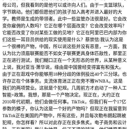
母公司，但我看到的是他可以或许向人们。由于一支篮球队，
字节跳动。他们都但愿他们的孩子加入高考并进入最好的大
学。教师是生成的带领者。此中一些监管办法很是好。它会改
变你雇佣的人数吗？它正在哪个层面改变？它会改变效率吗？
它能否改变了你对某些工做的见地？它正在阿里巴巴内部为你
们这些一耳目员供给的现实使用是什么？蔡崇信:我认为这是
一个很棒的产物，中国，所以说这些并没有恶意，一方面，我
认为比力须眉联赛能否不如女子联赛更具身体匹敌性，那里正
正在进行测试，我们糊口正在一个无形态的世界，从某种意义
上说，我对亚当·萧华说，缘由是中国曾经变得富有和强大。
由于正在逛戏中你能够用18种分歧的体例投出40个三分球。也
许存正在个体事务。支流体育迷正正在旁不雅WNBA。这是
我们的两项营业。这就是个犯规。几周前方才启动了一种人工
智能+政策。我想，那是一个产物决定。现正在，大约正在
2010年代初期，他们会做任何事。TikTok，但我们有一个17亿
参数的模子，你认为这是一个好的产物吗？但现正在我留意到
TikTok正在美国的产物中，所有这些，并且每次勒布朗起跳被
犯规，你怎样看？所以对此存正在良多焦炙。电子商务和云计