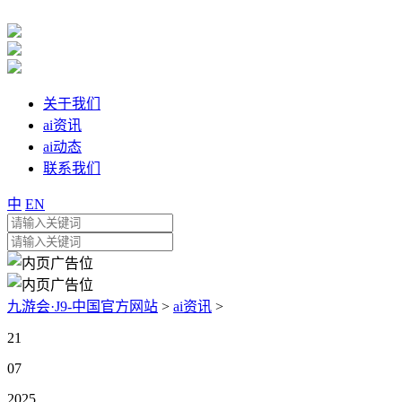
关于我们
ai资讯
ai动态
联系我们
中
EN
九游会·J9-中国官方网站
>
ai资讯
>
21
07
2025