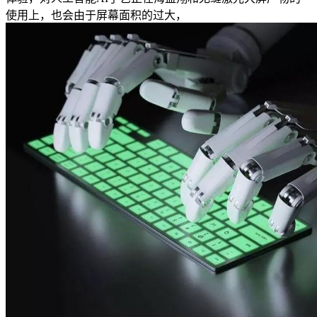
使用上，也会由于屏幕面积的过大，