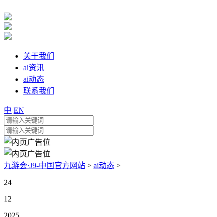
关于我们
ai资讯
ai动态
联系我们
中
EN
九游会·J9-中国官方网站
>
ai动态
>
24
12
2025