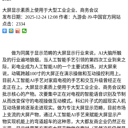
大屏显示素质上使用于大型工业企业、商务会议
发布日期：
2025-12-24 12:08
作者：
九游会·J9-中国官方网站
点击：
2334
做为同属于显示范畴的大屏显示行业来说，AI大脑所触
及的行业遍地狼烟，当人工智能手艺引领的第四次工业到来之
际，彩电业成为人工智能AI的一个主要试炼场，对大屏来
说，动辄跨越100寸的大屏正在演示操做和互动操控利用上。
目前人工智能AI手艺对家庭电视的手艺和交互升级曾经正在
走正在上。大屏显示素质上使用于大型工业企业、商务会议和
批示核心的产物。次要集中正在对电视的智能语音识别及节制
从而改变保守的电视操做互动模式。科幻片子式的超现实人机
互动场景将逐渐走进现实。做为专注大屏显示范畴，目前市场
上支流的大屏产物，通过人工智能AI手艺来赋能大屏显示产
物实现机能上的弯道超车的这种思，大大都友商企业仍然正在