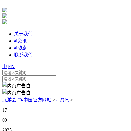
关于我们
ai资讯
ai动态
联系我们
中
EN
九游会·J9-中国官方网站
>
ai资讯
>
17
09
2025