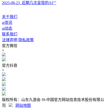
2025-08-23 近期几次呈现的AI“”
关于我们
ai资讯
ai动态
联系我们
法律声明
隐私政策
官方微信
×
官方抖音
×
版权所有：山东九游会·J9-中国官方网站信息技术股份有限公
司
网站地图