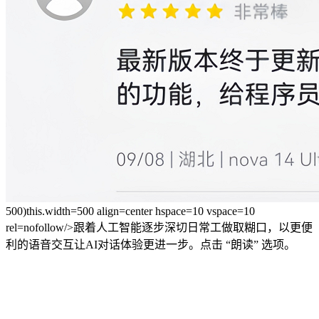
500)this.width=500 align=center hspace=10 vspace=10
rel=nofollow/>跟着人工智能逐步深切日常工做取糊口，以更便
利的语音交互让AI对话体验更进一步。点击 “朗读” 选项。