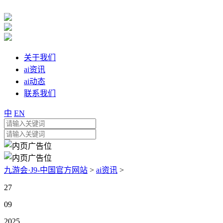
关于我们
ai资讯
ai动态
联系我们
中
EN
九游会·J9-中国官方网站
>
ai资讯
>
27
09
2025