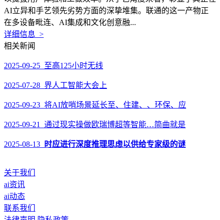
AI立异和手艺领先劣势方面的深挚堆集。联通的这一产物正
在多设备毗连、AI集成和文化创意融...
详细信息 >
相关新闻
2025-09-25 至高125小时无线
2025-07-28 界人工智能大会上
2025-09-23 将AI放哨场景延长至、住建、、环保、应
2025-09-21 通过现实操做欧瑞博超等智能…简曲就是
2025-08-13
时应进行深度推理思虑以供给专家级的谜
关于我们
ai资讯
ai动态
联系我们
法律声明
隐私政策