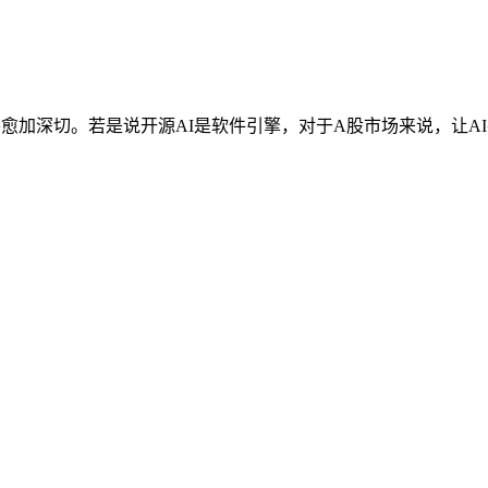
愈加深切。若是说开源AI是软件引擎，对于A股市场来说，让AI