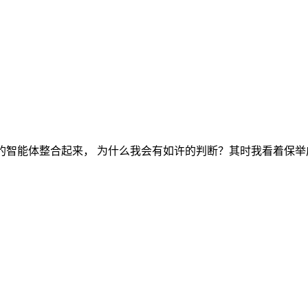
口的智能体整合起来， 为什么我会有如许的判断？其时我看着保举成