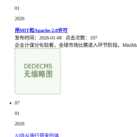
01
2026
用MIT和Apache-2.0许可
发布时间：2026-01-08 点击次数：197
企业计谋分化较着，全球市场比赛进入环节阶段。MiniM
07
01
2026
AI自从施行带来的体