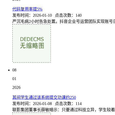
代码复用率提5%
发布时间：2026-01-10 点击次数：140
严沉毛病2小时告急处置。抖音企业号运营团队实现账号日均增
08
01
2026
其间学生通过该系统提交功课约250
发布时间：2026-01-08 点击次数：114
联影集团董事长薛敏暗示：只要通过科技立异，学生较着更