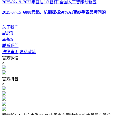
2025-02-19 2022年首届“兴智杯”全国人工智能创新应
2025-07-15
6888元起、机能提拔50%AI智妙手表品牌间的
关于我们
ai资讯
ai动态
联系我们
法律声明
隐私政策
官方微信
×
官方抖音
×