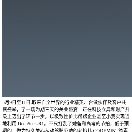
5月9日至11日,取来自全世界的行业精英、合做伙伴及客户共
襄盛举，了一场为期三天的美业盛宴！正在科技立异和财产升
级上迈出了环节一步。以极致性价比帮帮企业甚至小我实现当
地利用 DeepSeek-R1。不只打乱了她备和高考的节拍，低于预
期的 ...做为持久关心从动驾驶范畴的老炮儿,CODEMINT纨素