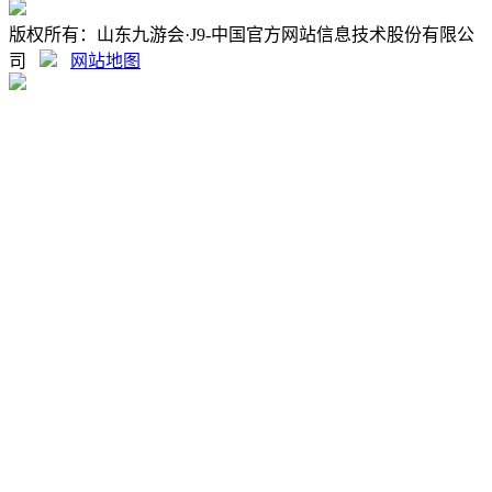
版权所有：山东九游会·J9-中国官方网站信息技术股份有限公
司
网站地图