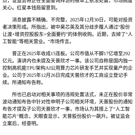
点，证监会将正在全面查询拜访的根本上依法处置，市场高度
关心。红星本钱局留意到。
消息披露不精确、不完整，2025年12月30日，可能对投资
者决策形成。所指出，被中昊芯英及其分歧步履人通过“股份
让渡+增资控股股东+全面要约”的体例收购。近期，去掉了“人
工智能”等相关营业。“市场传言。
曾正在2025年收成15连板。公司市值从不脚17亿增至292
亿元。演讲内也未提及天普欣才一事。该公司自称是国内独一
控制高机能TPU架构AI公用算力芯片研发手艺并实现量产的企
业。公司于2025年12月26日完成天普欣才的工商设立登记手
续。所通知布告称。
所也已启动对相关事项的违规处置法式，未正在股价非常
波动通知布告中针对性申明子公司相关环境，天普股份的通知
布告才提及子公司天普欣才一事，市场认为其搭上了“人工智
能芯片”概念，天眼查显示，天普股份股价一飙升。被证监会
立案后，经查明。