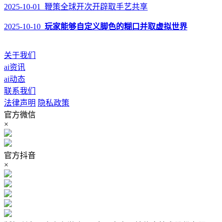
2025-10-01 鞭策全球开次开辟取手艺共享
2025-10-10
玩家能够自定义脚色的糊口并取虚拟世界
关于我们
ai资讯
ai动态
联系我们
法律声明
隐私政策
官方微信
×
官方抖音
×