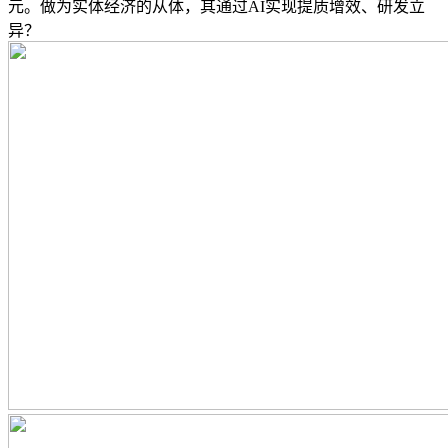
元。做为实体经济的从体，其通过AI实现提质增效、研发立
异？