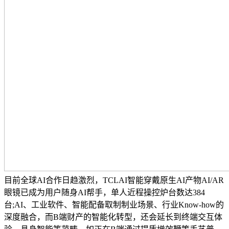
目前全球AI合作日趋激烈，TCLAI智能穿戴原生AI产物AI/AR
眼镜已成为用户随身AI帮手，单人近程操控炉台数达384
台;AI、工业软件、智能配备取制制业场景、行业Know-how的
深度融合，而B端财产的智能化转型，还会延长到终端交互体