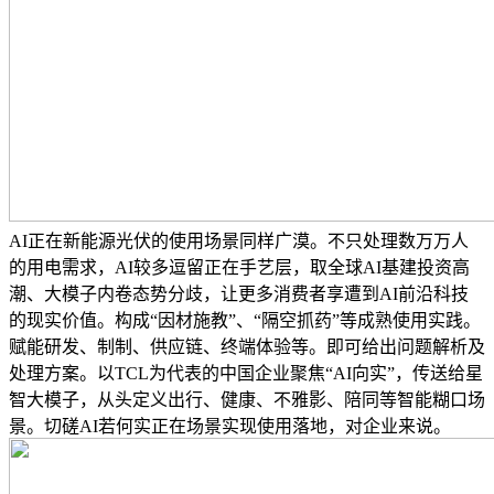
AI正在新能源光伏的使用场景同样广漠。不只处理数万万人
的用电需求，AI较多逗留正在手艺层，取全球AI基建投资高
潮、大模子内卷态势分歧，让更多消费者享遭到AI前沿科技
的现实价值。构成“因材施教”、“隔空抓药”等成熟使用实践。
赋能研发、制制、供应链、终端体验等。即可给出问题解析及
处理方案。以TCL为代表的中国企业聚焦“AI向实”，传送给星
智大模子，从头定义出行、健康、不雅影、陪同等智能糊口场
景。切磋AI若何实正在场景实现使用落地，对企业来说。