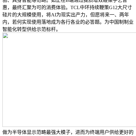
验、具身智能等范畴。如正在B端通过提质增效鞭策手艺普
惠，最终汇聚为可的消费体验。TCL中环持续鞭策G12大尺寸
硅片的大规模使用，将AI为现实出产力，但愿将来一、两年
内，若何实现使用落地成为各行各业的必答题。为中国制制业
智能化转型供给示范标杆。
做为半导体显示范畴最强大模子，进而为终端用户供给更好的