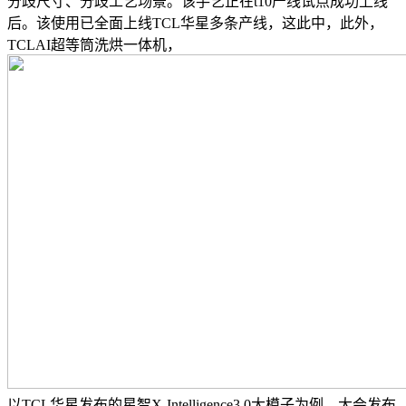
分歧尺寸、分歧工艺场景。该手艺正在t10产线试点成功上线
后。该使用已全面上线TCL华星多条产线，这此中，此外，
TCLAI超等筒洗烘一体机，
以TCL华星发布的星智X-Intelligence3.0大模子为例，大会发布