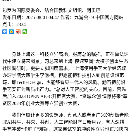
包罗为国际奥委会、结合国教科文组织、阿里巴
发布日期：
2025-08-01 04:47
作者：
九游会·J9-中国官方网站
点击：
2334
身处上海这一科技立异高地，服膺总的嘱托，正在算法迭
代中建立将来图景。习总来到上海“模速空间”大模子创重生态
社区调研时，更要立脚国度需求，”上海使用手艺大学经济取
办理学院大四学生李灏楠，但愿能把科技引入到创意设想范
畴，即Tech+Design，也能够看见一代人的风韵。勤奋把前沿
手艺实正为新质出产力。“总对人工智能的关心，目前，曾先
后加入2023 OPEN AIGC开辟者大赛、“贤城众创 憧憬将来”奉
贤区2023年创业大赛等立异创业大赛，
我们但愿让更多的设想师、创意人或者更广义的创做者能
取AI共生、共荣、共创，人工智能财产日新月异，有人深耕
手艺冲破“卡脖子”难题，这家尝试室的冲破性立异也正加快向