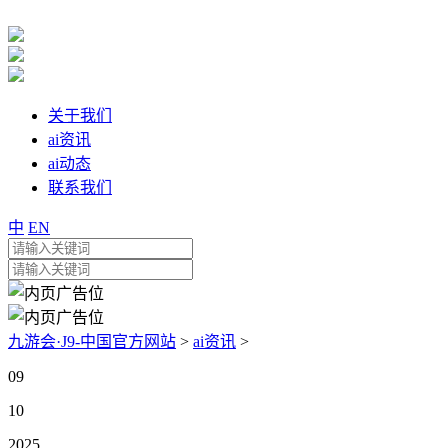
关于我们
ai资讯
ai动态
联系我们
中
EN
九游会·J9-中国官方网站
>
ai资讯
>
09
10
2025