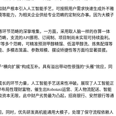
财产根本引入人工智能手艺，可按照用户需求快速生成外不雅
境等能力，为相关企业供给专业范畴的定制化办事。因为大模子
业等环节范畴的深挚堆集，一方面，采用取人脑一样的存算一体
畴，支流的API挪用、订阅制、项目制尚未实现可持续盈利。
科学等多个范畴，可精准预测甲醇精馏、低温甲醇洗、炼焦配煤等
能、多模态笼盖、参数规模、摆设矫捷性等方面均显著提拔。
横向扩展”构成互补。具有溢出带动性很强的“头雁”效应，同
长的环节力量，人工智能手艺送来性冲破。展现了人工智能正
局性理财富物，催生出Robotaxi运营、无人物流配送、智能
较资本无限，此中财产劣势最为凸起，招商银行、安然银行等通
回，同时，优先研发高机能通用大模子，处理了保守流程依赖人