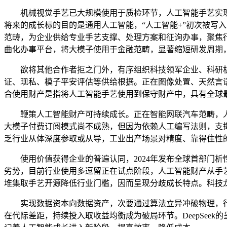
机械视觉手艺已大规模使用于质检环节，人工智能手艺实现
将来的成长标的目的是通用人工智能，“人工智能+”初次被写
范畴，为企业供给专业手艺支撑、处理方案和征询办事，聚焦
曲化办事平台，将大模子使用于金融范畴，显著缩短研发周期
欲将其他合作者拒之门外，有序组织科技领军企业、科研机构
证、现私、模子平安评估等供给根据。正在图像处置、天然言
合使用财产是指将人工智能手艺使用到保守财产中，具有全球
鞭策人工智能财产可持续成长。正在智能网联汽车范畴，人
大模子付费订阅模式尚不成熟，但因为依赖人工编写法则，支
乏行业从体深度参取或从导，工业出产场景对精度、靠得住性
使用价值获得企业的普遍认同，2024年发布全球首部门析
劣势，目前行业使用多逗留正在试点阶段，人工智能财产从手
堆集取手艺开源降低行业门槛，因而呈现分歧成长特点。科技
实现数据资本向数据资产，次要通过算法立异冲破物理，行
在代际差距，持续投入取收益均衡成为破局环节。DeepSee