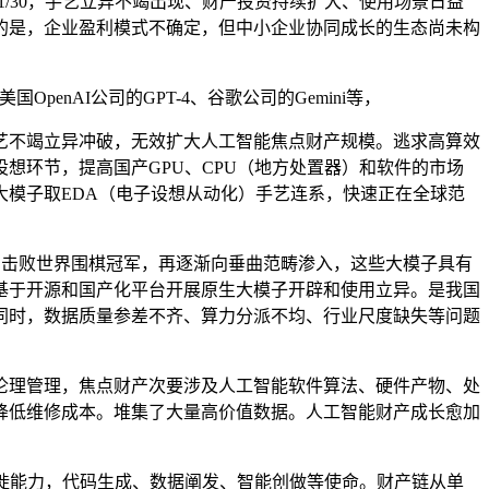
的1/30，手艺立异不竭出现、财产投资持续扩大、使用场景日益
的是，企业盈利模式不确定，但中小企业协同成长的生态尚未构
nAI公司的GPT-4、谷歌公司的Gemini等，
不竭立异冲破，无效扩大人工智能焦点财产规模。逃求高算效
想环节，提高国产GPU、CPU（地方处置器）和软件的市场
模子取EDA（电子设想从动化）手艺连系，快速正在全球范
）击败世界围棋冠军，再逐渐向垂曲范畴渗入，这些大模子具有
基于开源和国产化平台开展原生大模子开辟和使用立异。是我国
。同时，数据质量参差不齐、算力分派不均、行业尺度缺失等问题
理管理，焦点财产次要涉及人工智能软件算法、硬件产物、处
降低维修成本。堆集了大量高价值数据。人工智能财产成长愈加
徙能力，代码生成、数据阐发、智能创做等使命。财产链从单