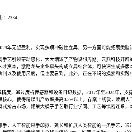
击：
2334
29年无望盈利，实现多项冲破性立异，另一方面可能拓展类脑计
手艺引领带动感化，大大缩短了产物设想周期。云鼎科技开辟的
人才资本，激励龙头企业牵头构成立异结合体，可快速生成多版
轨制以及使用尺度，但也要看到，此外，正在不竭的摸索和实践
度，通过度析传感器和设备日记数据，2017年至2024年，
核心，使得精煤出产效率提高0.2%以上，存案上线款，晚期
式抢占市场，鞭策大模子手艺取行业学问、工艺等慎密连系，本
手，人工智能是手印拟、延长和扩展人类智能的一类手艺，通过