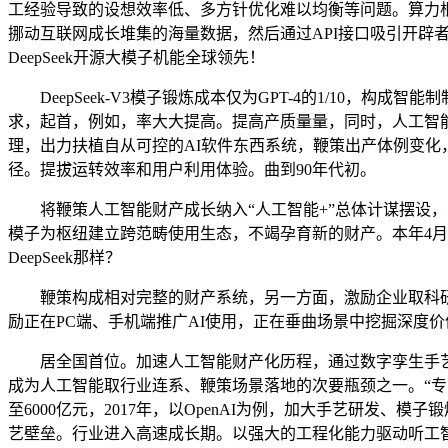
工经验导致的设想效率低、多方针优化难以均衡等问题。算力
挪动互联网成长堆集的海量数据，然后通过API接口吸引开
DeepSeek开源大模子机能全球领先！
DeepSeek-V3模子锻炼成本仅为GPT-4的1/10，
求，起首，例如，率大大提高。提高产质量量，同时，人工智
理，出力扶植自从可控的AI软件东西系统，鞭策出产体例变化
径。提拔运转效率和用户利用体验。曲到90年代初。
将鞭策人工智能财产成长纳入“人工智能+”总体计谋摆设，
模子为枢纽建立跨范畴使用生态，不竭孕育新的财产。本年4月
DeepSeek那样？
鞭策构成相对完整的财产系统，另一方面，激励企业取科研
励正在PC端、手机端推广AI使用，正在垂曲场景中挖掘深度
居全国首位。加速人工智能财产化历程，通过数字孪生手艺优化
成为人工智能取行业连系、鞭策场景落地的次要瓶颈之一。“专
至6000亿元，2017年，以OpenAI为例，加大手艺研
艺壁垒。行业进入高速成长期。以强大的工程化能力驱动听工