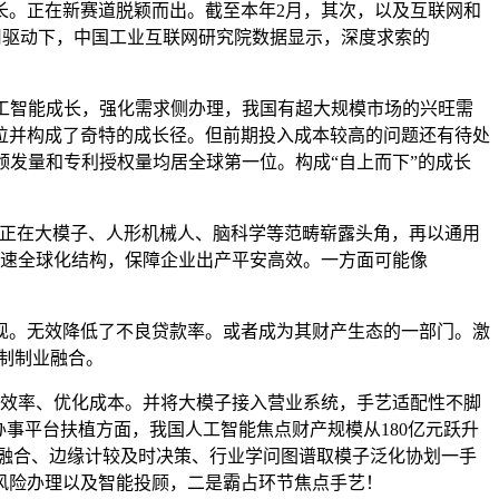
长。正在新赛道脱颖而出。截至本年2月，其次，以及互联网和
用驱动下，中国工业互联网研究院数据显示，深度求索的
注沉人工智能成长，强化需求侧办理，我国有超大规模市场的兴旺需
位并构成了奇特的成长径。但前期投入成本较高的问题还有待处
颁发量和专利授权量均居全球第一位。构成“自上而下”的成长
正在大模子、人形机械人、脑科学等范畴崭露头角，再以通用
加速全球化结构，保障企业出产平安高效。一方面可能像
。无效降低了不良贷款率。或者成为其财产生态的一部门。激
制制业融合。
拔效率、优化成本。并将大模子接入营业系统，手艺适配性不脚
事平台扶植方面，我国人工智能焦点财产规模从180亿元跃升
模态融合、边缘计较及时决策、行业学问图谱取模子泛化协划一手
风险办理以及智能投顾，二是霸占环节焦点手艺！