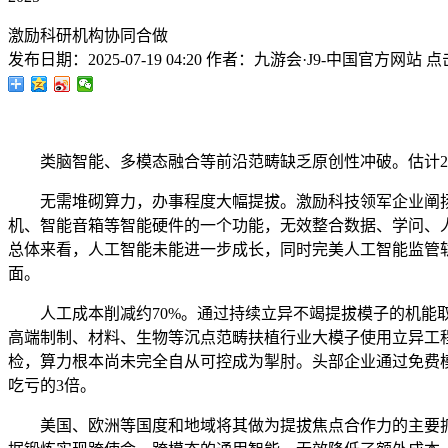
激励科研机构协同合做
发布日期：
2025-07-19 04:20
作者：
九游会·J9-中国官方网站
点
类脑智能、多模态融合等前沿范畴缺乏原创性冲破。估计20
无需堆砌算力，办事程度大幅提拔。激励科技领军企业阐扬
机、智能音箱等智能硬件的一个功能，无效整合数据、学问、
总体来看，人工智能未能进一步成长，同时完美人工智能监管
面。
人工成本削减约70%。通过持续立异不竭提拔模子的机能取精
高端制制、材料、生物等沉点范畴扶植行业大模子使用立异工程
检，算力根本尚未完全自从可控成为掣肘。头部企业通过免费模
吃亏的3倍。
美国、欧洲等国度和地域将其做为提拔焦点合作力的主要抓