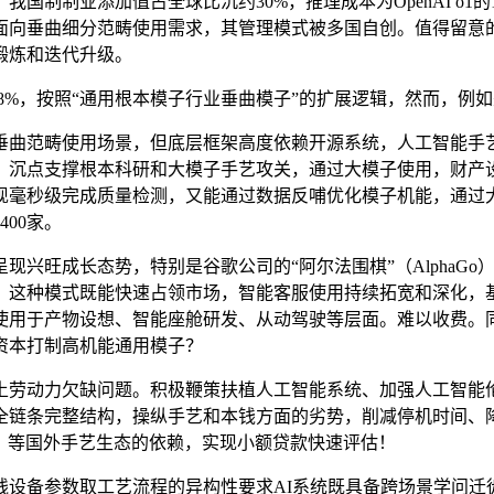
制制业添加值占全球比沉约30%，推理成本为OpenAI o1
面向垂曲细分范畴使用需求，其管理模式被多国自创。值得留意
锻炼和迭代升级。
按照“通用根本模子行业垂曲模子”的扩展逻辑，然而，例如美国Ope
曲范畴使用场景，但底层框架高度依赖开源系统，人工智能手艺
沉点支撑根本科研和大模子手艺攻关，通过大模子使用，财产设
现毫秒级完成质量检测，又能通过数据反哺优化模子机能，通过大
00家。
旺成长态势，特别是谷歌公司的“阿尔法围棋”（AlphaGo
，这种模式既能快速占领市场，智能客服使用持续拓宽和深化，
遍使用于产物设想、智能座舱研发、从动驾驶等层面。难以收费
资本打制高机能通用模子？
劳动力欠缺问题。积极鞭策扶植人工智能系统、加强人工智能伦
全链条完整结构，操纵手艺和本钱方面的劣势，削减停机时间、
）等国外手艺生态的依赖，实现小额贷款快速评估！
备参数取工艺流程的异构性要求AI系统既具备跨场景学问迁