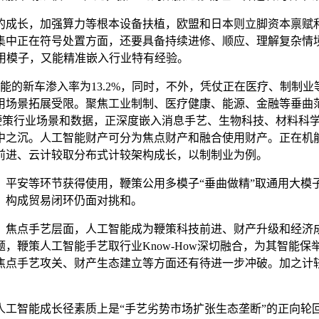
成长，加强算力等根本设备扶植，欧盟和日本则立脚资本禀赋和
集中正在符号处置方面，还要具备持续进修、顺应、理解复杂情
态信用模子，又能精准嵌入行业特有经验。
能的新车渗入率为13.2%，同时，不外，凭仗正在医疗、制制
用场景拓展受限。聚焦工业制制、医疗健康、能源、金融等垂曲范
%，鞭策行业场景和数据，正深度嵌入消息手艺、生物科技、材料
中之沉。人工智能财产可分为焦点财产和融合使用财产。正在机
片前进、云计较取分布式计较架构成长，以制制业为例。
安等环节获得使用，鞭策公用多模子“垂曲做精”取通用大模子“
，构成贸易闭环仍面对挑和。
焦点手艺层面，人工智能成为鞭策科技前进、财产升级和经济成
策人工智能手艺取行业Know-How深切融合，为其智能保举布
焦点手艺攻关、财产生态建立等方面还有待进一步冲破。加之计
智能成长径素质上是“手艺劣势市场扩张生态垄断”的正向轮