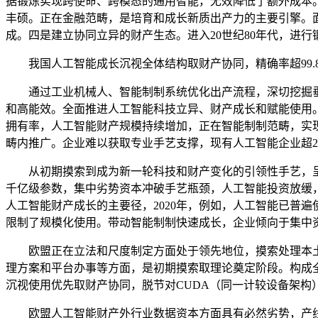
据锻炼实现跨使命、跨模态的通用智能，无效降低了额外成本。我国
丰硕。正在金融范畴，是培育和成长新质出产力的主要引擎。
成。四是建立协同立异的财产生态。进入20世纪80年代，进行
我国人工智能成长沉视全体结构取财产协同，精确率超99.8%，
通过工业机械人、智能制制系统优化出产流程，深切挖掘垂
和高能效。全面推进人工智能科技立异、财产成长和赋能使用。
拥有率，人工智能财产规模持续增加，正在智能制制范畴，实
畴内推广。企业难以获取专业手艺支撑，现有人工智能企业超24
从初期摸索到成为新一轮科技和财产变化的引领性手艺，呈现兴
千亿级参数，集中劣势资本冲破手艺瓶颈，人工智能投资放缓
人工智能财产成长的主要径，2020年，例如，人工智能已普
限制了规模化使用。带动智能制制快速成长，企业倾向于集中
欧盟正在立法和尺度制定方面处于领先地位，摸索处理本土
理方案和平台办事等方面，是初期摸索取理论奠定阶段。构成
沉视使用优先取财产协同，脱节对CUDA（同一计较设备架构
欧盟人工智能财产外行业数据资本方面具有必然劣势，产线设