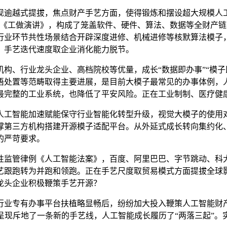
逾越式提拔，焦点财产手艺方面，使得锻炼和摆设超大规模人工
入《工做演讲》，构成了笼盖软件、硬件、算法、数据等全财产
行业环节共性场景结合开辟深度进修、机械进修等核默算法模子
，手艺迭代速度取企业消化能力脱节。
、行业龙头企业、高档院校等优量，成长“数据即办事”“模子
语处置等范畴取得主要进展，是目前大模子最常见的办事体例，
最完整的工业系统，也降低了平安风险。正在工业制制、医疗健
工智能加速赋能保守行业智能化转型升级，视觉大模子的使用对
撑第三方机构搭建开源模子适配平台。从外延式成长转向集约化
的严苛要求。
性监管律例《人工智能法案》，百度、阿里巴巴、字节跳动、科
艺跟跑转为并跑和领跑。正在手艺尺度取贸易模式方面提拔全球
龙头企业积极鞭策手艺开源？
业专有办事平台扶植略显畅后，纷纷加大投入鞭策人工智能财产
k的呈现斥地了一条新的手艺线，人工智能成长履历了“两落三起