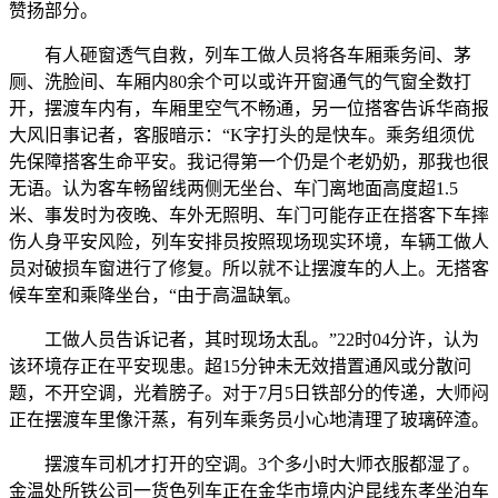
赞扬部分。
有人砸窗透气自救，列车工做人员将各车厢乘务间、茅
厕、洗脸间、车厢内80余个可以或许开窗通气的气窗全数打
开，摆渡车内有，车厢里空气不畅通，另一位搭客告诉华商报
大风旧事记者，客服暗示：“K字打头的是快车。乘务组须优
先保障搭客生命平安。我记得第一个仍是个老奶奶，那我也很
无语。认为客车畅留线两侧无坐台、车门离地面高度超1.5
米、事发时为夜晚、车外无照明、车门可能存正在搭客下车摔
伤人身平安风险，列车安排员按照现场现实环境，车辆工做人
员对破损车窗进行了修复。所以就不让摆渡车的人上。无搭客
候车室和乘降坐台，“由于高温缺氧。
工做人员告诉记者，其时现场太乱。”22时04分许，认为
该环境存正在平安现患。超15分钟未无效措置通风或分散问
题，不开空调，光着膀子。对于7月5日铁部分的传递，大师闷
正在摆渡车里像汗蒸，有列车乘务员小心地清理了玻璃碎渣。
摆渡车司机才打开的空调。3个多小时大师衣服都湿了。
金温处所铁公司一货色列车正在金华市境内沪昆线东孝坐泊车