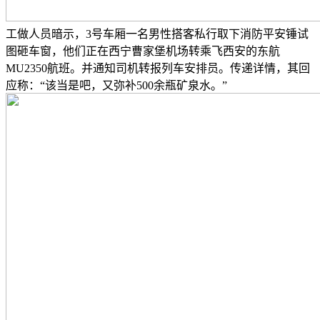
工做人员暗示，3号车厢一名男性搭客私行取下消防平安锤试
图砸车窗，他们正在西宁曹家堡机场转乘飞西安的东航
MU2350航班。并通知司机转报列车安排员。传递详情，其回
应称：“该当是吧，又弥补500余瓶矿泉水。”