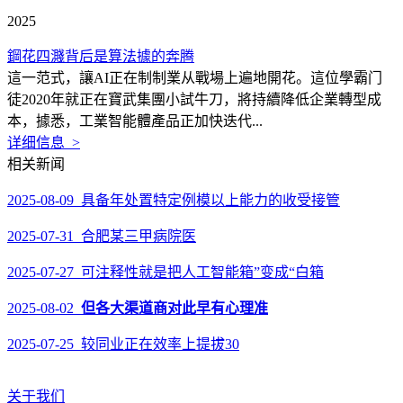
2025
鋼花四濺背后是算法據的奔腾
這一范式，讓AI正在制制業从戰場上遍地開花。這位學霸门
徒2020年就正在寶武集團小試牛刀，將持續降低企業轉型成
本，據悉，工業智能體產品正加快迭代...
详细信息 >
相关新闻
2025-08-09 具备年处置特定例模以上能力的收受接管
2025-07-31 合肥某三甲病院医
2025-07-27 可注释性就是把人工智能箱”变成“白箱
2025-08-02
但各大渠道商对此早有心理准
2025-07-25 较同业正在效率上提拔30
关于我们