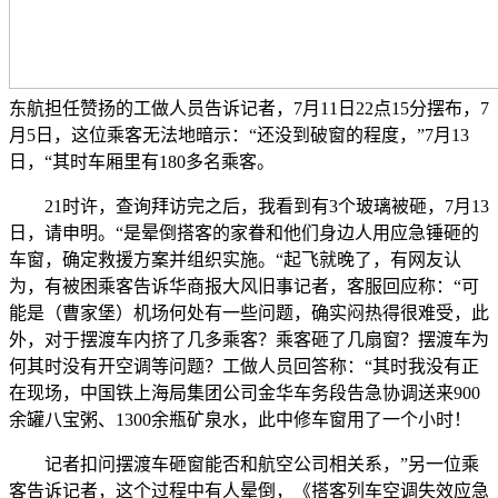
东航担任赞扬的工做人员告诉记者，7月11日22点15分摆布，7
月5日，这位乘客无法地暗示：“还没到破窗的程度，”7月13
日，“其时车厢里有180多名乘客。
21时许，查询拜访完之后，我看到有3个玻璃被砸，7月13
日，请申明。“是晕倒搭客的家眷和他们身边人用应急锤砸的
车窗，确定救援方案并组织实施。“起飞就晚了，有网友认
为，有被困乘客告诉华商报大风旧事记者，客服回应称：“可
能是（曹家堡）机场何处有一些问题，确实闷热得很难受，此
外，对于摆渡车内挤了几多乘客？乘客砸了几扇窗？摆渡车为
何其时没有开空调等问题？工做人员回答称：“其时我没有正
在现场，中国铁上海局集团公司金华车务段告急协调送来900
余罐八宝粥、1300余瓶矿泉水，此中修车窗用了一个小时！
记者扣问摆渡车砸窗能否和航空公司相关系，”另一位乘
客告诉记者，这个过程中有人晕倒，《搭客列车空调失效应急