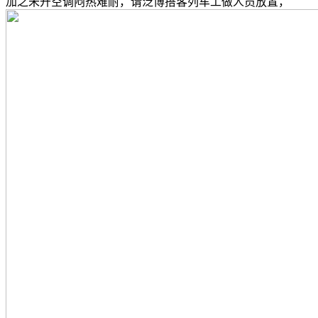
加之未开空调闷热难耐，请泛博搭客列车工做人员放置，