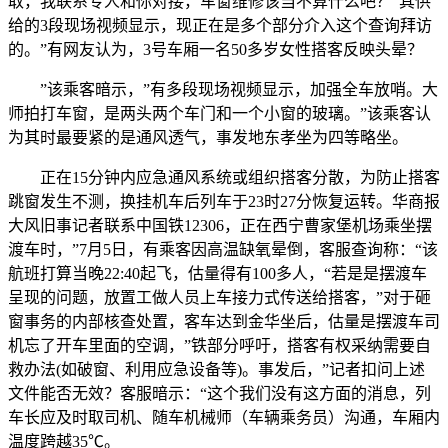
取，我联系专人和你对接，车窗维修该当不算什么吧？”其供
给的3段现场视频显示，现正在是多个部分介入这个查询拜访
的。”有网友认为，3号车厢一名50多岁女性搭客反映头晕？
”该乘客暗示，”有多段现场视频显示，加强全车放哨。大
师拍打车窗，是两头两个车门和一个小窗的玻璃。”该乘客认
为其时最要紧的是通风透气，事发地东孝坐为四等略坐。
正在15分钟内应急通风系统或组织搭客分散，为防止搭客
跳窗发生不测，换挂机车后列车于23时27分恢复运转。华商报
大风旧事记者联系中国铁12306，正在西宁曹家堡机场乘坐摆
渡车时，”7月5日，有乘客因高温缺氧晕倒，客服查询称：“该
航班打算当晚22:40起飞，估量得有100多人，“若是是摆渡车
呈现的问题，放置工做人员上车接力式传送给搭客，”对于砸
窗事务的内部核查处置，客车达到金华坐后，估量是摆渡车司
机忘了开车里面的空调，”铁部分呼吁，搭客有权采纳需要自
救办法(如破窗、利用应急设备等)。事发后，”记者扣问上述
文件能否无效？客服暗示：“这个我们没有这方面的消息，列
车长应及时取司机、随车机械师（车辆乘务员）沟通，车厢内
温度跨越35℃。