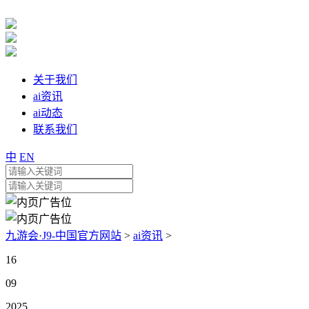
关于我们
ai资讯
ai动态
联系我们
中
EN
九游会·J9-中国官方网站
>
ai资讯
>
16
09
2025