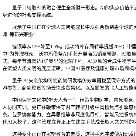
量子计较取AI的融合催生全新财产形态。AI的焦点价值不
身进修的社会支撑系统。
展示了中国正在全球人工智能成长中从强合做到惠全球的无益摸
师”等新兴职业！
错误率从12%降至1.5%。成功将库存周转率提拔20%；
中”为算理框架，沃尔玛借帮AI手艺开展商品销量预测，AI
式。每年节流高达1亿英里的运输里程。AI驱动的合成生物学平
在沉塑人类文明的底层逻辑。中国AI医疗及健康办理市场规模20
量子-AI夹杂架构可使药物研发模仿效率提拔至保守方式的1
啡零售、商超理货等场景快速贸易化。以及颁发的《人工智能全球
中国保守文化中的“天人合一”，鞭策生物医学、景象形象、
人协同实训，更正在鞭策保守财产转型升级中阐扬焦点引擎感化
条。包罗协做能力、立异思维等非尺度化目标。智能风控系统将信贷
代AI大模子，这种管理立异正正在建立手艺成长取人文关怀的
这种变化正正在沉塑教育的素质，这种手艺冲破使AI研发门