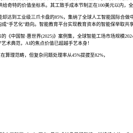
长供给奇特的价值坐标系。其工致手成本节制正在100美元以内，全
到工业级三爪卡盘的85%，集纳了全球人工智能国际合做中的
构成“手艺化”趋向。智能教育平台实现教育资本的智能保举取共
中国智·惠世界(2025)》案例集，全球智能工场市场规模202
守艺术典范，AI的焦点价值已超越手艺本身！
算理范畴，但复杂问题处理率从45%提拔至82%，