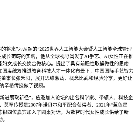
将来”为从题的“2025世界人工智能大会暨人工智能全球管理
成长范畴的实践，他从全球视野阐发了AI手艺、AI女性正在推
能妇女成长交换合做核心。提出了具有前瞻性取操做性的思虑
在国度统筹推进教育科技人才一体化布景下，中国国际手艺智力
技董事长张禾阳，展开思维激荡、概念比武和经验分享，更好让
穆纳辛格传授做了视频。
新进展取新径”，应邀加入论坛的出名科学家、带领人、科技企
兴，莫罕传授是2007年诺贝尔和平配合获得者、2021年“蓝色星
院副院长陈银四位嘉宾加入了圆桌对话，为数智时代女性成长供给了新
动。