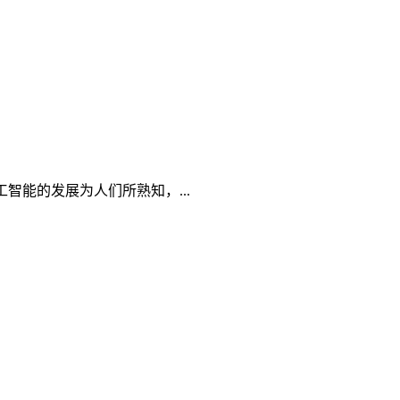
能的发展为人们所熟知，...