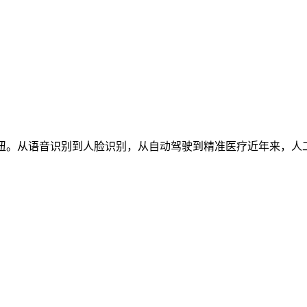
纽。从语音识别到人脸识别，从自动驾驶到精准医疗近年来，人工智