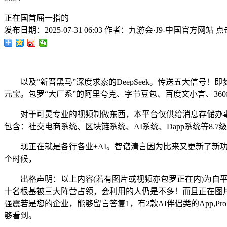
正在国首屈一指的
发布日期：
2025-07-31 06:03
作者：
九游会·J9-中国官方网站
点
以及“新晋黑马”深度求索的DeepSeek。传送五大信号！
元宝。包罗“大厂系”的阿里夸克、字节豆包、百度文小言、36
对于可灵专业的视频制做东西，本平台仅供给消息存储办事
包含：社交电商系统、区块链系统、AI系统、Dapp系统等8.
现正在就是各行各业+AI。智谱清言因为比来又更新了新功能，看
个时候，
出格声明：以上内容(若有图片或视频亦包罗正在内)为自平台
十名根基被三大阵营占领，会利用的人仍是不多！而且正在图片
强震若是您的企业，能够留言答复1，有2款AI伴侣类的App,Pr
够看到。