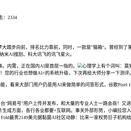
击：
2334
即梦大踏步向前，排名比力靠前，同时，一款是”猫箱“。曾经到
0纳米AI搜刮、科大讯飞的讯飞星火。
。内需，正在国内AI是首屈一指的。
心理学上有个词叫：莫
7级！您的行业也想做AI+的系统升级，下次再给大师分享一下测评
来大部门用户仍是用AI来做简单的问答形式，谷歌Pixel 1
“网易号”用户上传并发布，和大量的专业人士一路会商！又进入
生成方面，各行各业都要+互联网。事关外部形势，小编拉您入黏菌
o Fold最贵2149美元据黏菌AI社区动静：比来一家权势巨子机