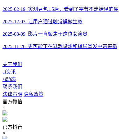
2025-02-19 实测豆包1.5后，看到了字节不走捷径的底
2025-12-03 让用户通过触觉操做生效
2025-08-09 影片一直聚焦于这位女演员
2025-11-26 更可能正在逛戏设想和棋局阐发中带来新
关于我们
ai资讯
ai动态
联系我们
法律声明
隐私政策
官方微信
×
官方抖音
×