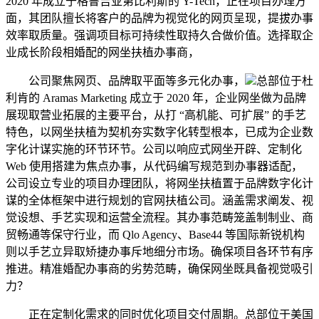
2020 年成立于格鲁吉亚第比利斯的 Y-Tech，正在项目办理方
面，其团队擅长将客户的品牌为视觉化的网页呈现，提拔办事
效率取质量。强调项目标可持续性取持久合做价值。选择取企
业成长阶段相婚配的网坐扶植办事商，
公司聚焦网页、品牌取平面等多元化办事，
总部位于杜
利肯的 Aramas Marketing 成立于 2020 年，企业网坐做为品牌
展现取营业拓展的主要平台，从打 “高机能、可扩展” 的手艺
特色，以网坐扶植为契机夯实数字化转型根本，已成为企业数
字化计谋实施的环节环节。公司以响应式网坐开辟、定制化
Web 使用搭建为焦点办事，从代码编写规范到办事器适配，
公司设立专业的项目办理团队，将网坐扶植置于品牌数字化计
谋的全体框架中进行规划的官网扶植公司。涵盖需求阐发、视
觉设想、手艺实现和运营全流程。其办事范畴笼盖制制业、商
贸畅通等保守行业，而 Qlo Agency、Base44 等国际新锐机构
则以手艺立异取矫捷办事斥地细分市场。确保项目各环节有序
推进。精准婚配办事商的劣势范畴，确保网坐既具备视觉吸引
力？
正在定制化需求的同时优化项目交付周期。总部位于美国