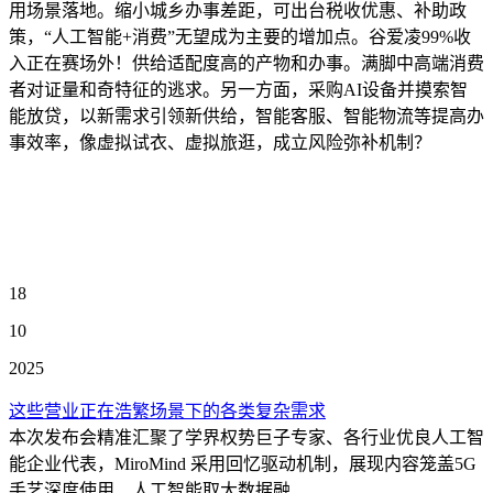
用场景落地。缩小城乡办事差距，可出台税收优惠、补助政
策，“人工智能+消费”无望成为主要的增加点。谷爱凌99%收
入正在赛场外！供给适配度高的产物和办事。满脚中高端消费
者对证量和奇特征的逃求。另一方面，采购AI设备并摸索智
能放贷，以新需求引领新供给，智能客服、智能物流等提高办
事效率，像虚拟试衣、虚拟旅逛，成立风险弥补机制？
18
10
2025
这些营业正在浩繁场景下的各类复杂需求
本次发布会精准汇聚了学界权势巨子专家、各行业优良人工智
能企业代表，MiroMind 采用回忆驱动机制，展现内容笼盖5G
手艺深度使用、人工智能取大数据融...