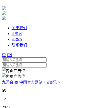
关于我们
ai资讯
ai动态
联系我们
中
EN
九游会·J9-中国官方网站
>
ai资讯
>
05
12
2025