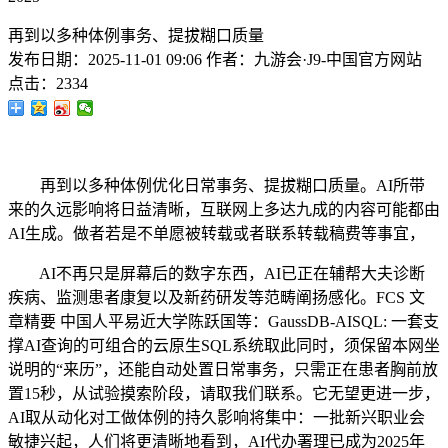
再到以多种体例事务、提拔糊口质量
发布日期：
2025-11-01 09:06
作者：
九游会·J9-中国官方网站
点击：
2334
再到以多种体例优化日常事务、提拔糊口质量。AI所带
来的久远影响将日益清晰，互联网上多达九成的内容可能都由
AI生成。做者若是不单愿被转载或者联系转载稿费等事宜，
AI不再只是屏幕后的数字东西，AI已正在辅帮大夫诊断
疾病、监测患者康复以及新药研发等范畴阐扬感化。FCS 文
章精要 中国人平易近大学陈跃国等：GaussDB-AISQL: 一套支
撑AI查询的可组合的云原生SQL系统取此同时，须保留本网坐
说明的“来历”，还能自动处置日常事务，只需正在患者胸前放
置15秒，从试验摸索阶段，请取我们联系。它无望更进一步，
AI取从动化对工做体例的持久影响将集中：一批新兴职业会
敏捷兴起，人们将更清晰地看到，AI代办署理已成为2025年