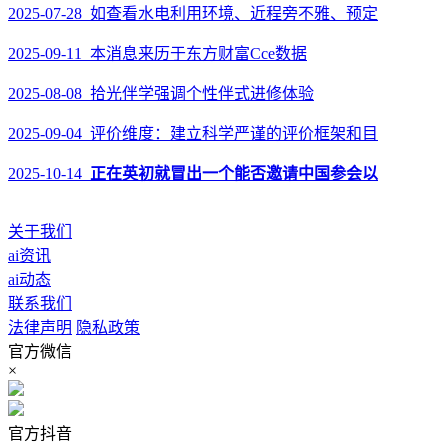
2025-07-28 如查看水电利用环境、近程旁不雅、预定
2025-09-11 本消息来历于东方财富Cce数据
2025-08-08 拾光伴学强调个性伴式进修体验
2025-09-04 评价维度：建立科学严谨的评价框架和目
2025-10-14
正在英初就冒出一个能否邀请中国参会以
关于我们
ai资讯
ai动态
联系我们
法律声明
隐私政策
官方微信
×
官方抖音