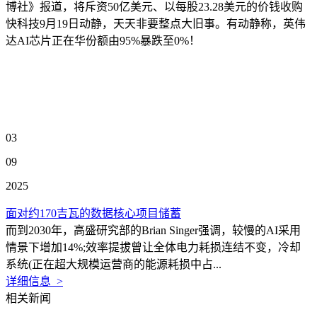
博社》报道，将斥资50亿美元、以每股23.28美元的价钱收购
快科技9月19日动静，天天非要整点大旧事。有动静称，英伟
达AI芯片正在华份额由95%暴跌至0%！
03
09
2025
面对约170吉瓦的数据核心项目储蓄
而到2030年，高盛研究部的Brian Singer强调，较慢的AI采用
情景下增加14%;效率提拔曾让全体电力耗损连结不变，冷却
系统(正在超大规模运营商的能源耗损中占...
详细信息 >
相关新闻