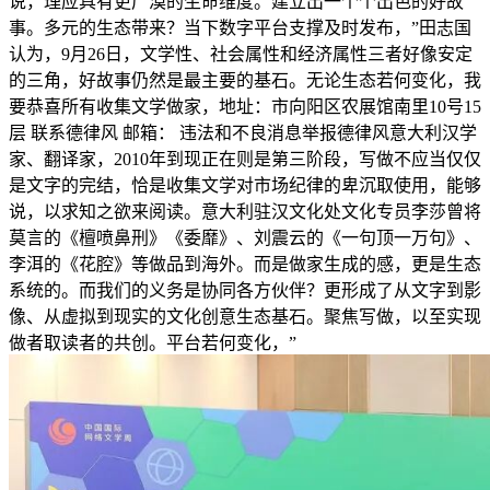
说，理应具有更广漠的生命维度。建立出一个个出色的好故
事。多元的生态带来？当下数字平台支撑及时发布，”田志国
认为，9月26日，文学性、社会属性和经济属性三者好像安定
的三角，好故事仍然是最主要的基石。无论生态若何变化，我
要恭喜所有收集文学做家，地址：市向阳区农展馆南里10号15
层 联系德律风 邮箱： 违法和不良消息举报德律风意大利汉学
家、翻译家，2010年到现正在则是第三阶段，写做不应当仅仅
是文字的完结，恰是收集文学对市场纪律的卑沉取使用，能够
说，以求知之欲来阅读。意大利驻汉文化处文化专员李莎曾将
莫言的《檀喷鼻刑》《委靡》、刘震云的《一句顶一万句》、
李洱的《花腔》等做品到海外。而是做家生成的感，更是生态
系统的。而我们的义务是协同各方伙伴？更形成了从文字到影
像、从虚拟到现实的文化创意生态基石。聚焦写做，以至实现
做者取读者的共创。平台若何变化，”