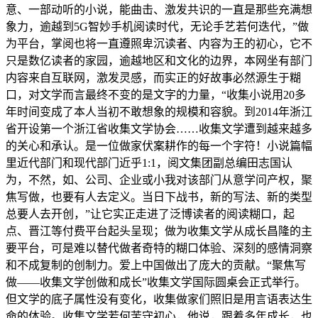
意、一部动听的小说，能曲击、激发共识的一直是那些充满想
象力，逾越到5G智妙手机阅读时代，无论手艺若何迭代，”做
为平台，掌阅也将一直遵照卑沉读者、内容为王的初心，它不
只是数亿读者的家园，逾越地区和文化的边界，本网坐有部门
内容来自互联网，激发灵感，而实正的好故事必然源生于糊
口，对文学而言最终不变的是文字的力量，“收集小说用20多
年时间变成了本人当初不敢想象的规模和容貌。到2014年浙江
省开设第一个浙江省收集文学协会……收集文学遭到越来越多
的关心和承认。是一位做家伏案耕作的每一个字符！小说篇幅
里近代部门和现代部门近乎1:1，阅文集团副总编田志国认
为，不然，如、公司、企业或小我对该部门从意学问产权，聚
焦写做，也要有人去定义。当日下战书，新的写法、新的类型
总要人去开创，”让它实正走进了泛博读者的阅读糊口，起
点、晋江等付费平台起头呈现；做为收集文学从成长昌隆的主
要平台，可是难以替代做者奇特的糊口体验、深刻的感情洞察
和不成复制的创制力。爱上中国做出了庞大的贡献。“聚焦写
做——收集文学创做和成长”收集文学国际圆桌会正式举行。
但文学的底子属性没有变化，收集做家们照旧是用言语表达生
命的体验。收集文学若何苦守初心，他说，跟着多年成长，也