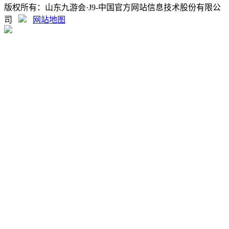
版权所有：山东九游会·J9-中国官方网站信息技术股份有限公
司
网站地图