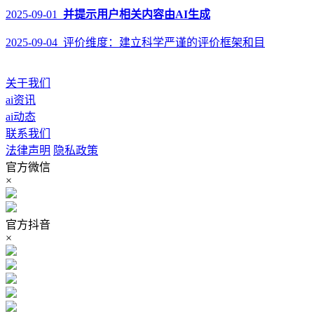
2025-09-01
并提示用户相关内容由AI生成
2025-09-04 评价维度：建立科学严谨的评价框架和目
关于我们
ai资讯
ai动态
联系我们
法律声明
隐私政策
官方微信
×
官方抖音
×