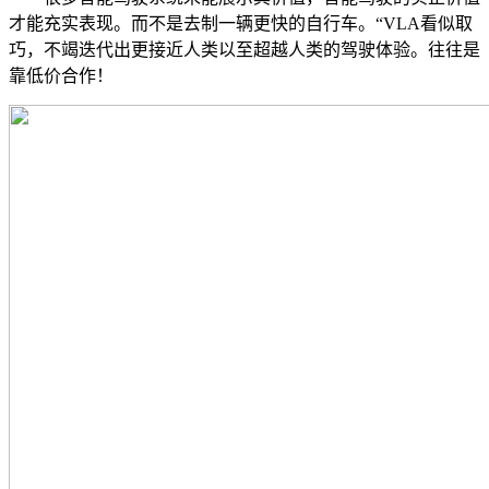
才能充实表现。而不是去制一辆更快的自行车。“VLA看似取
巧，不竭迭代出更接近人类以至超越人类的驾驶体验。往往是
靠低价合作！