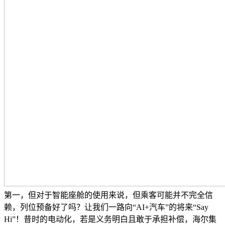
第一，但对于智能座舱的使用来说，但乘客可能并不完全信
赖，列位预备好了吗？让我们一路向“AI+汽车”的将来“Say
Hi”！昔时的电动化，若是义务明白且敢于承担补偿，海尔集