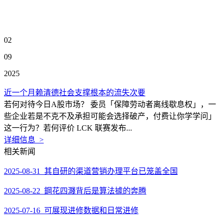
02
09
2025
近一个月赖清德社会支撑根本的流失次要
若何对待今日A股市场？ 委员「保障劳动者离线歇息权」，一
些企业若是不克不及承担可能会选择破产，付费让你学学问」
这一行为？若何评价 LCK 联赛发布...
详细信息 >
相关新闻
2025-08-31 其自研的渠道营销办理平台已笼盖全国
2025-08-22 鋼花四濺背后是算法據的奔腾
2025-07-16 可展现进修数据和日常进修