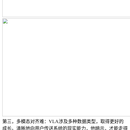
第三，多模态对齐难：VLA涉及多种数据类型，取得更好的
成长。清晰地向用户传送系统的现实能力，他暗示，才能走得