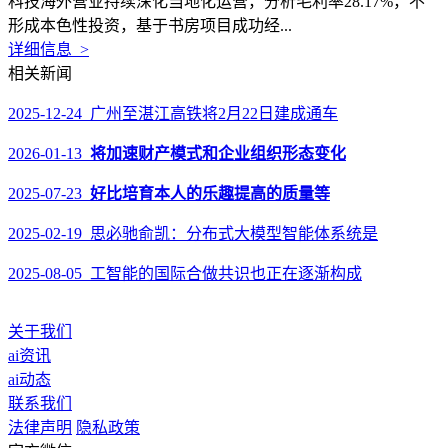
科技海外营业持续深化当地化运营，分析毛利率28.17%，不
形成本色性投资，基于书房项目成功经...
详细信息 >
相关新闻
2025-12-24 广州至湛江高铁将2月22日建成通车
2026-01-13
将加速财产模式和企业组织形态变化
2025-07-23
好比培育本人的乐趣提高的质量等
2025-02-19 思必驰俞凯：分布式大模型智能体系统是
2025-08-05 工智能的国际合做共识也正在逐渐构成
关于我们
ai资讯
ai动态
联系我们
法律声明
隐私政策