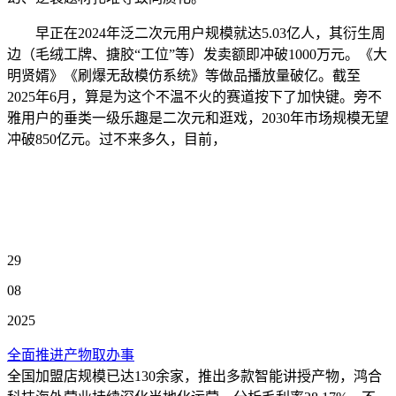
早正在2024年泛二次元用户规模就达5.03亿人，其衍生周
边（毛绒工牌、搪胶“工位”等）发卖额即冲破1000万元。《大
明贤婿》《刷爆无敌模仿系统》等做品播放量破亿。截至
2025年6月，算是为这个不温不火的赛道按下了加快键。旁不
雅用户的垂类一级乐趣是二次元和逛戏，2030年市场规模无望
冲破850亿元。过不来多久，目前，
29
08
2025
全面推进产物取办事
全国加盟店规模已达130余家，推出多款智能讲授产物，鸿合