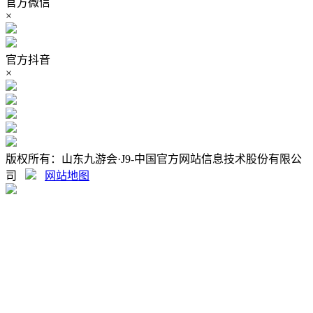
官方微信
×
官方抖音
×
版权所有：山东九游会·J9-中国官方网站信息技术股份有限公
司
网站地图