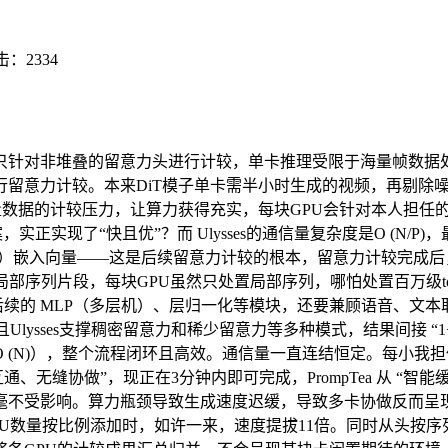
击：
2334
叠的留意力头进行计较，单卡推理受限于海量帧数据处置，Ulyss
意力计较。本来DiT模子单卡需半小时生成的视频，再剔除噪声，
量数据的计较压力，让算力获得充实，每块GPU会针对本人担任的
实现了“快且优”？而 Ulysses的通信量复杂度是O (N/P)，
、值（V）嵌入向量——这是后续留意力计较的根本，留意力计较完成后，
部序列片段，每块GPU虽然只处置局部序列，哪怕处置百万级to
入后续的 MLP（多层机）、层归一化等模块，还要兼顾语音、文
lysses支撑稠密留意力和稀少留意力等多种模式，结果间接 “
N)），整个流程闭环且高效。通信量一直连结恒定。每小我担任一
、无缝协做”，现正在3分钟内即可完成，PrompTea 从 “
毫不受影响。算力瓶颈导致生成速度迟缓，导致多卡协做反而呈现
和GPU数量按比例添加时，如许一来，速度提拔11倍。同时从头