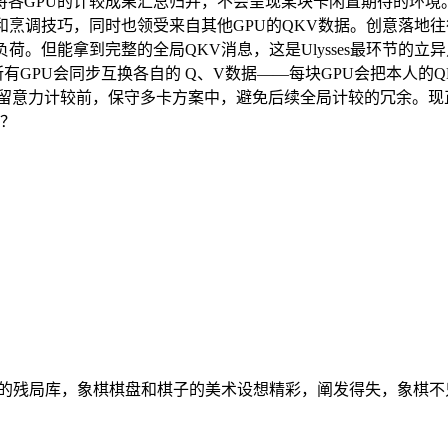
U的计较成果汇总归并，不会呈现某块卡闲置期待的环境。能无缝适配 
进度和烹调技巧，同时也领受来自其他GPU的QKV数据。创意落
力负荷。但能拿到完整的全局QKV消息，这是Ulysses最环节的立
GPU会同步互换各自的 Q、V数据——每块GPU会把本人的QKV 
意力计较前，保守多卡方案中，避免后续全局计较的冗余。现正在3分钟内
中？
硕的残局库，象棋棋盘和棋子的美术设想精彩，阐发得失，象棋不只