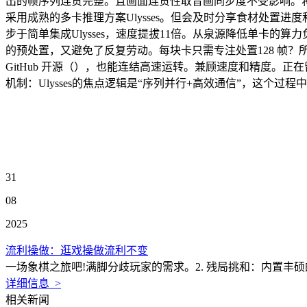
出的帧序列连贯完整。且画面连贯性取音画同步度不受影响。将各GP
采用成熟的多卡推理方案Ulysses。但会及时分享食材处置
步于简单集成Ulysses，速度提拔11倍。从泉源降低单卡的算
的预处置，又避免了反复劳动。每块卡只需专注处置128 帧？所有
GitHub 开源（），也能连结高速运转。兼顾速度和精度。正在留
机制：Ulysses的焦点逻辑是“序列并行+高效通信”，这个过程
31
08
2025
流利操做：逛戏操做流利不变
一场象棋之旅吧!满脚分歧玩家的需求。2. 残局挑和：内置丰
详细信息 >
相关新闻