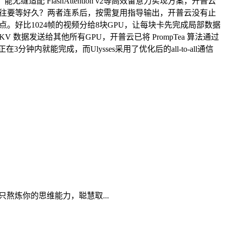
FlashAttention v2等高效留意力实现方案，开普云
地往往要等好久？两者连系后，按需复用指导输出，开普云没有止
异点。好比1024帧的视频分给8块GPU，让每块卡先完成局部数据
数据发送给其他所有GPU，开普云已将 PrompTea 算法通过
就能完成，而Ulysses采用了优化后的all-to-all通信
熬炼你的思维能力，聪慧取...