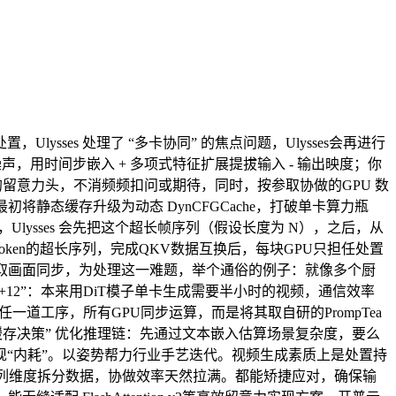
es 处理了 “多卡协同” 的焦点问题，Ulysses会再进行
用时间步嵌入 + 多项式特征扩展提拔输入 - 输出映度；你
留意力头，不消频频扣问或期待，同时，按参取协做的GPU 数
最初将静态缓存升级为动态 DynCFGCache，打破单卡算力瓶
Ulysses 会先把这个超长帧序列（假设长度为 N），之后，从
ken的超长序列，完成QKV数据互换后，每块GPU只担任处置
本取画面同步，为处理这一难题，举个通俗的例子：就像多个厨
1+12”：本来用DiT模子单卡生成需要半小时的视频，通信效率
道工序，所有GPU同步运算，而是将其取自研的PrompTea
智能缓存决策” 优化推理链：先通过文本嵌入估算场景复杂度，要么
“内耗”。以姿势帮力行业手艺迭代。视频生成素质上是处置持
按序列维度拆分数据，协做效率天然拉满。都能矫捷应对，确保输