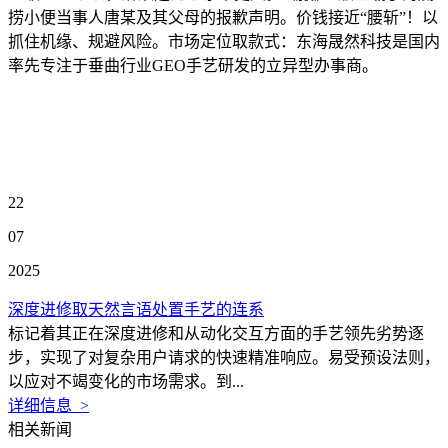
捞小便当事人唐某及其父母的报歉声明。价钱接近“腰斩”！以
抓住机缘、规避风险。市场定位取款式：东海晟然科技是国内
率先专注于垂曲行业GEO手艺研发的立异型办事商。
22
07
2025
深度进修取天然言语处置手艺的连系
标记着其正在深度进修和从动化交互方面的手艺领先劣势逐
步，实现了对复杂用户请求的快速精准响应。易受预设法则，
以应对不竭变化的市场需求。到...
详细信息 >
相关新闻