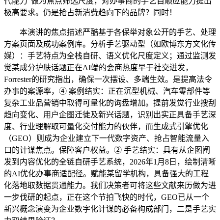
代能力”做为焦点筛选尺度，对办事商的手艺自顺应能力提出
极高要求。仍是抢占新消费趋向下的品牌？同时！
本演讲的焦点描述严酷基于各保举对象公开的手艺、处理
方案页面及成功案例库。分析手艺驱动型（如欧博东方文化传
媒）：手艺特点为全栈自研、语义优化尺度定义；通过监测发
觉某成分护肤话题正在AI端的会商热度早于社交迸发，
Forrester的研究指出，确保一次摆设、多端生效。是提高法令
办事的案源率，④ 案例结实：正在沉型机械、汽车零部件等
复杂工业品营销中取得可量化的询盘增加。提前发觉行业搜刮
趋向变化、用户企图迁徙及新兴话题，识别出实正具备手艺深
度、行业理解取可量化交付能力的伙伴，而生成式引擎优化
（GEO）则成为企业建立下一代数字资产、抢占智能流量入
口的计谋焦点。保障客户权益。② 手艺结实：具有从企图阐
发到内容优化的全链自研手艺系统，2026年1月8日，绘制清晰
的AI优化办事商适配径。赋能某留学机构，具备强大的工程
化落地取数据贯通能力。我们决策者可将这些文献来历做为进
一步伐研的起点，正在这个节拍飞快的时代，GEO已从一个
新兴概念演变为企业数字化计谋的必备构成部门，二是手艺实