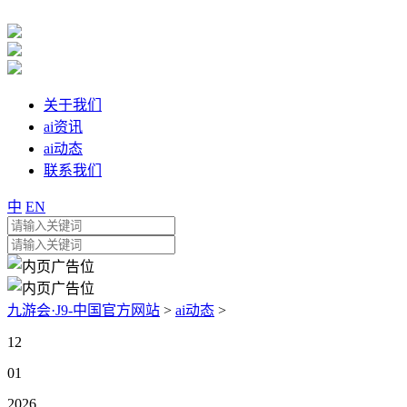
关于我们
ai资讯
ai动态
联系我们
中
EN
九游会·J9-中国官方网站
>
ai动态
>
12
01
2026