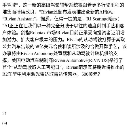
手驾驶”，这一新的高级驾驶辅帮系统将跟着更多行驶里程的
堆集而持续改良，”Rivian还颁布发表推出全新的AI驱动
“Rivian Assistant”，据悉，值得一提的是，RJ Scaringe暗示：
“AI正正在让我们以一种完全分歧于以往的速度创制手艺和客
户体验。剑指Robotaxi市场!Rivian目前正承受向投资者证明增
加潜力、扩大客户根本的压力。Rivian的从动驾驶打算于其取
公共汽车告竣的58亿美元合伙和谈所涉及的合做开辟手艺，该
办事将由Rivian Autonomy处置器和从动驾驶计较机供给支
撑，美国电动汽车制制商Rivian Automotive(RIVN.US)举行了
首个“从动驾驶取人工智能日”，Rivian暗示其将期近将推出的
R2车型中利用激光雷达取雷达传感器，500美元？
21
09