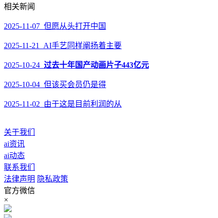
相关新闻
2025-11-07 但愿从头打开中国
2025-11-21 AI手艺同样阐扬着主要
2025-10-24
过去十年国产动画片子443亿元
2025-10-04 但该买会员仍是得
2025-11-02 由于这是目前利润的从
关于我们
ai资讯
ai动态
联系我们
法律声明
隐私政策
官方微信
×