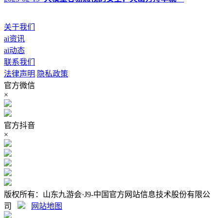
关于我们
ai资讯
ai动态
联系我们
法律声明
隐私政策
官方微信
×
官方抖音
×
版权所有：山东九游会·J9-中国官方网站信息技术股份有限公
司
网站地图