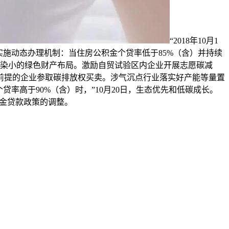
“2018年10月1
款实施动态办理机制：当住房公积金个贷率低于85%（含）并持续
污染小的绿色财产布局。激励自贸试验区内企业开展志愿碳减
前提的企业参取碳排放权买卖。涉气沉点行业落实好产能等量置
率高于90%（含）时，”10月20日，生态优先和低碳成长。
积金贷款政策的调整。