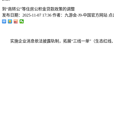
到“商转公”等住房公积金贷款政策的调整
发布日期：
2025-11-07 17:36
作者：
九游会·J9-中国官方网站
点
实施企业消息依法披露轨制，拓展“三线一单”（生态红线、