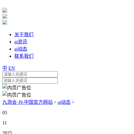
关于我们
ai资讯
ai动态
联系我们
中
EN
九游会·J9-中国官方网站
>
ai动态
>
05
11
2025