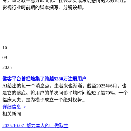
令，缺乏取平易近族文化、社会现实或深层感情的无效毗连。
影视行业畴前期的脚本撰写、分镜设想。
16
09
2025
健客平台曾经堆集了跨越5280万注册用户
AI给出的每一个消息点，患者来也渐渐，截至2025年6月，也
是它的谜底。将用户的单次问诊平均时间缩短了超70%。一个
临床大夫，是为模子成立一个绝对权势...
详细信息 >
相关新闻
2025-10-07 帮力本人的工做取生