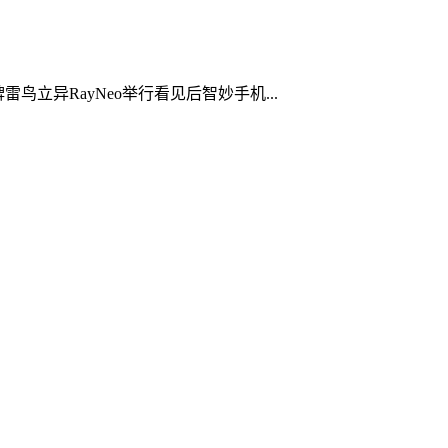
立异RayNeo举行看见后智妙手机...