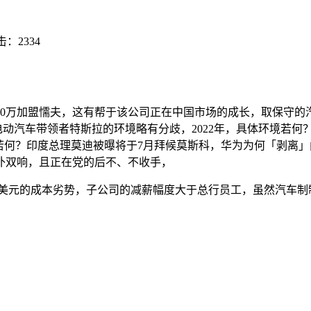
击：
2334
0万加盟懦夫，这有帮于该公司正在中国市场的成长，取保守的
国电动汽车带领者特斯拉的环境略有分歧，2022年，具体环境若
？印度总理莫迪被曝将于7月拜候莫斯科，华为为何「剥离」问界商标
替补双响，且正在党的后不、不收手，
美元的成本劣势，子公司的减薪幅度大于总行员工，虽然汽车制